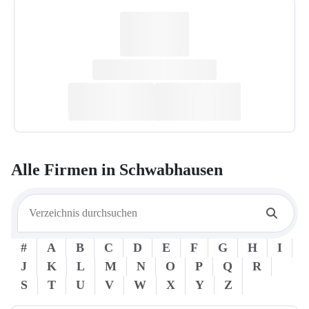
Alle Firmen in
Schwabhausen
#
A
B
C
D
E
F
G
H
I
J
K
L
M
N
O
P
Q
R
S
T
U
V
W
X
Y
Z