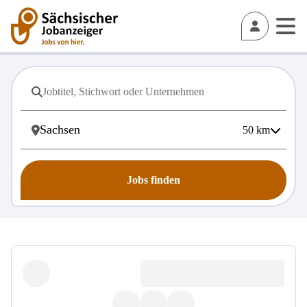
50
km
Jobs finden