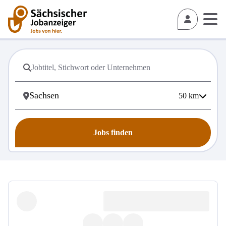
50
km
Jobs finden