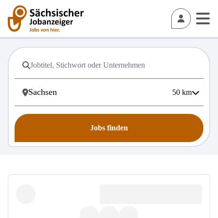
50
km
Jobs finden