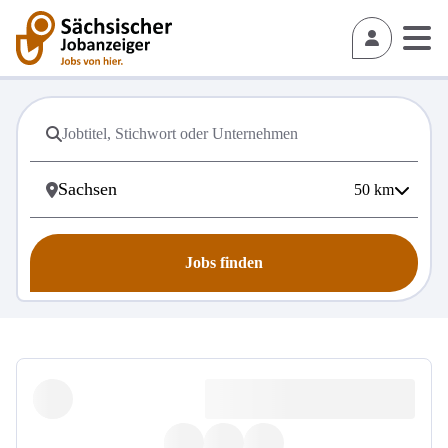
50
km
Jobs finden