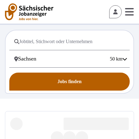
50
km
Jobs finden