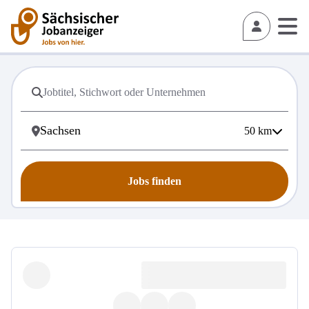
50
km
Jobs finden