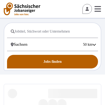
50
km
Jobs finden