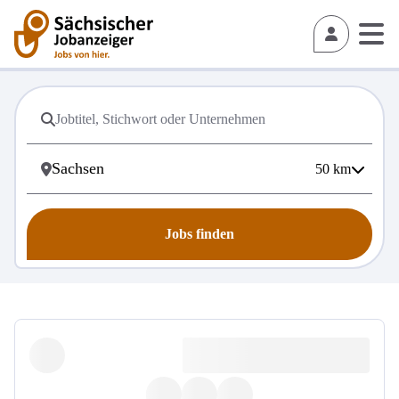
50
km
Jobs finden