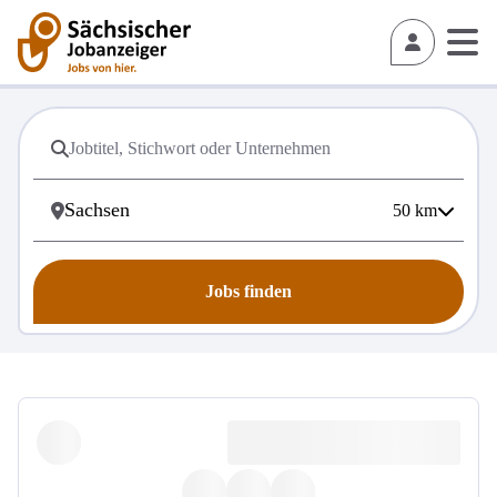
50
km
Jobs finden