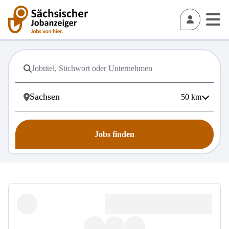
50
km
Jobs finden