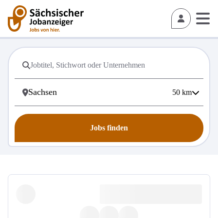
50
km
Jobs finden