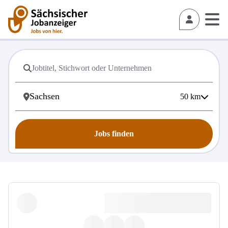
50
km
Jobs finden