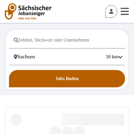
50
km
Jobs finden