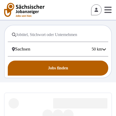
50
km
Jobs finden