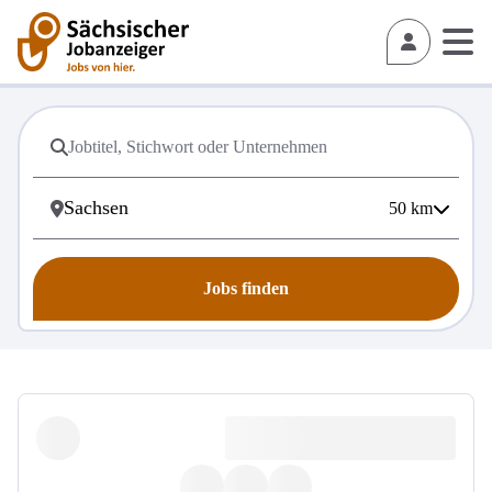
50
km
Jobs finden