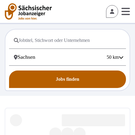
50
km
Jobs finden