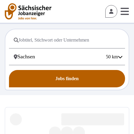
50
km
Jobs finden