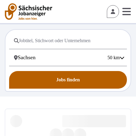
50
km
Jobs finden