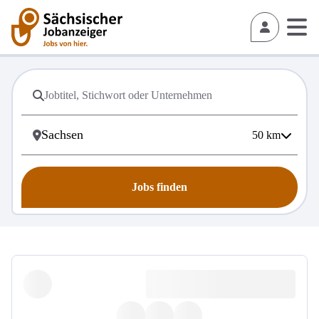
50
km
Jobs finden