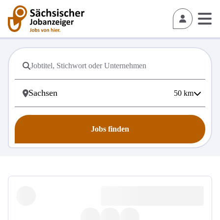
50
km
Jobs finden