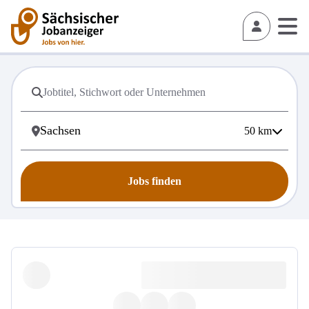
50
km
Jobs finden