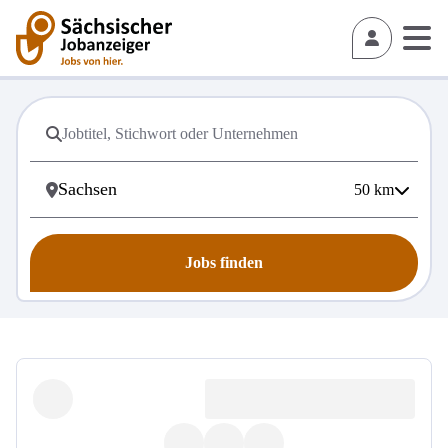
50
km
Jobs finden