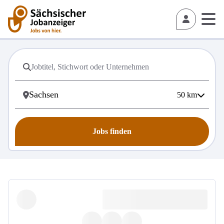
50
km
Jobs finden