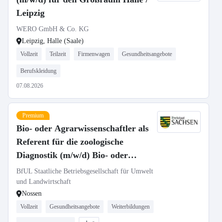
Leipzig
WERO GmbH & Co. KG
Leipzig, Halle (Saale)
Vollzeit
Teilzeit
Firmenwagen
Gesundheitsangebote
Berufskleidung
07.08.2026
Premium
Bio- oder Agrarwissenschaftler als
Referent für die zoologische
Diagnostik (m/w/d) Bio- oder
Agrarwissenschaftler als Referent
BfUL Staatliche Betriebsgesellschaft für Umwelt
für die zoologische Diagnostik
und Landwirtschaft
Nossen
(m/w/d)
Vollzeit
Gesundheitsangebote
Weiterbildungen