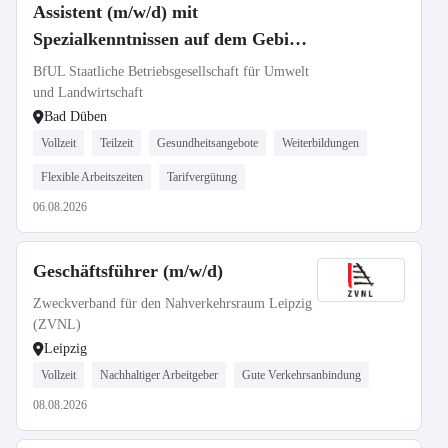
Assistent (m/w/d) mit
Spezialkenntnissen auf dem Gebiet
der Umweltanalytik in Vollzeit /
BfUL Staatliche Betriebsgesellschaft für Umwelt
Teilzeit
und Landwirtschaft
Bad Düben
Vollzeit
Teilzeit
Gesundheitsangebote
Weiterbildungen
Flexible Arbeitszeiten
Tarifvergütung
06.08.2026
Geschäftsführer (m/w/d)
Zweckverband für den Nahverkehrsraum Leipzig
(ZVNL)
Leipzig
Vollzeit
Nachhaltiger Arbeitgeber
Gute Verkehrsanbindung
08.08.2026