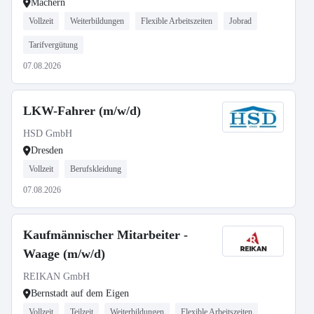
Waldhaus
Machern
Vollzeit
Weiterbildungen
Flexible Arbeitszeiten
Jobrad
Tarifvergütung
07.08.2026
LKW-Fahrer (m/w/d)
HSD GmbH
Dresden
Vollzeit
Berufskleidung
07.08.2026
Kaufmännischer Mitarbeiter -
Waage (m/w/d)
REIKAN GmbH
Bernstadt auf dem Eigen
Vollzeit
Teilzeit
Weiterbildungen
Flexible Arbeitszeiten