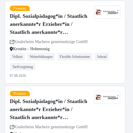
Premium
Dipl. Sozialpädagog*in / Staatlich
anerkannte*r Erzieher*in /
Staatlich anerkannte*r
Heilpädagog*in (m/w/d)
Kinderheim Machern gemeinnützige GmbH
Kinderhaus Am Wald
Krostitz - Hohenossig
Vollzeit
Weiterbildungen
Flexible Arbeitszeiten
Jobrad
Tarifvergütung
07.08.2026
Premium
Dipl. Sozialpädagog*in / Staatlich
anerkannte*r Erzieher*in /
Staatlich anerkannte*r
Heilpädagog*in (m/w/d) Projekt
Kinderheim Machern gemeinnützige GmbH