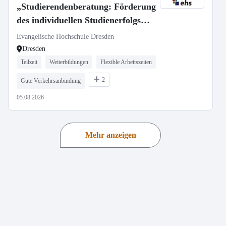
„Studierendenberatung: Förderung
des individuellen Studienerfolgs
und studienbezogene Begleitung“
Evangelische Hochschule Dresden
Dresden
Teilzeit
Weiterbildungen
Flexible Arbeitszeiten
2
Gute Verkehrsanbindung
05.08.2026
Mehr anzeigen