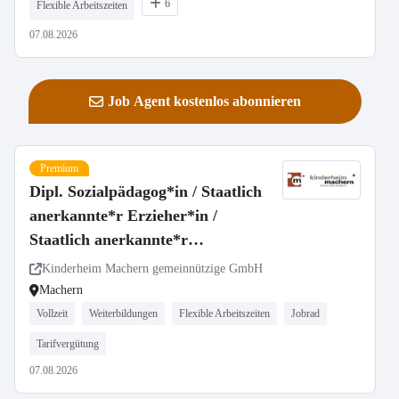
6
Flexible Arbeitszeiten
07.08.2026
Job Agent kostenlos abonnieren
Premium
Dipl. Sozialpädagog*in / Staatlich
anerkannte*r Erzieher*in /
Staatlich anerkannte*r
Heilpädagog*in (m/w/d) Projekt
Kinderheim Machern gemeinnützige GmbH
Villa
Machern
Vollzeit
Weiterbildungen
Flexible Arbeitszeiten
Jobrad
Tarifvergütung
07.08.2026