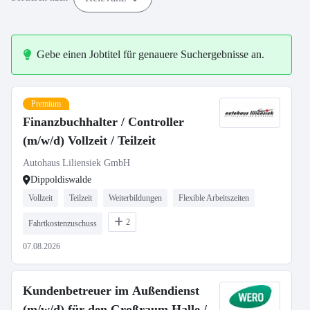
Gebe einen Jobtitel für genauere Suchergebnisse an.
Premium
Finanzbuchhalter / Controller
(m/w/d) Vollzeit / Teilzeit
Autohaus Liliensiek GmbH
Dippoldiswalde
Vollzeit
Teilzeit
Weiterbildungen
Flexible Arbeitszeiten
2
Fahrtkostenzuschuss
07.08.2026
Kundenbetreuer im Außendienst
(m/w/d) für den Großraum Halle /