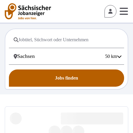
50
km
Jobs finden