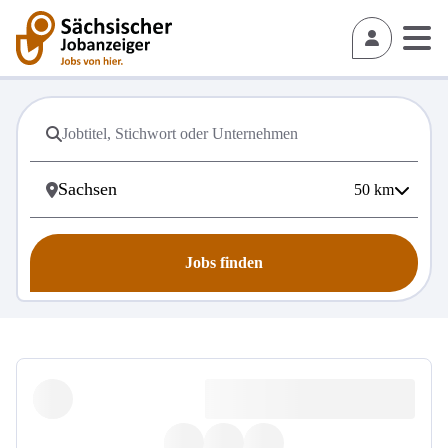
50
km
Jobs finden