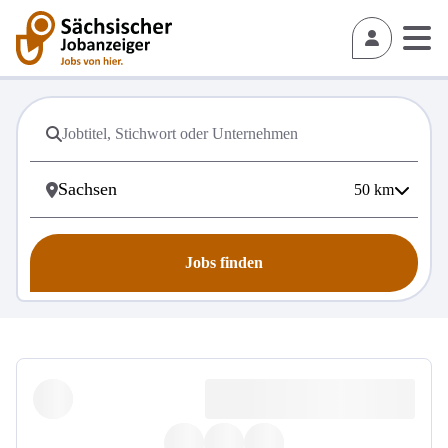
50
km
Jobs finden