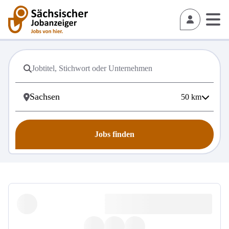
50
km
Jobs finden