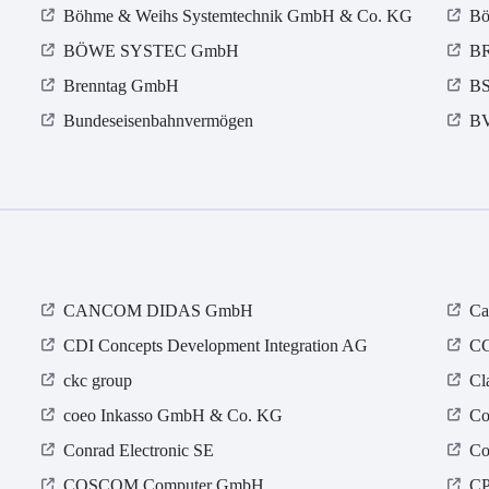
Böhme & Weihs Systemtechnik GmbH & Co. KG
Bö
BÖWE SYSTEC GmbH
B
Brenntag GmbH
BS
Bundeseisenbahnvermögen
B
CANCOM DIDAS GmbH
Ca
CDI Concepts Development Integration AG
CG
ckc group
Cl
coeo Inkasso GmbH & Co. KG
Co
Conrad Electronic SE
Co
COSCOM Computer GmbH
CP