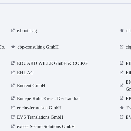
e.bootis ag
e.
Co.
ebp-consulting GmbH
eb
EDUARD WILLE GmbH & CO.KG
Ef
EHL AG
Ei
EN
Enerent GmbH
G
Ennepe-Ruhr-Kreis - Der Landrat
EP
erlebe-fernreisen GmbH
Ev
EVS Translations GmbH
E
exceet Secure Solutions GmbH