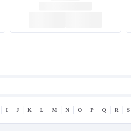
I
J
K
L
M
N
O
P
Q
R
S