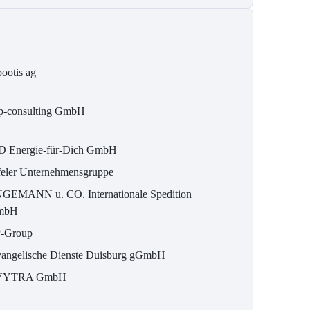
bootis ag
p-consulting GmbH
D Energie-für-Dich GmbH
feler Unternehmensgruppe
GEMANN u. CO. Internationale Spedition
mbH
-Group
angelische Dienste Duisburg gGmbH
VYTRA GmbH