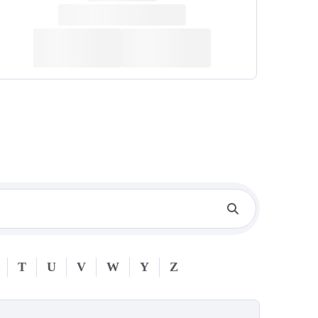
T
U
V
W
Y
Z