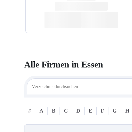
Alle Firmen in
Essen
#
A
B
C
D
E
F
G
H