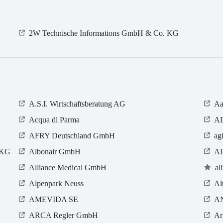
2W Technische Informations GmbH & Co. KG
A.S.I. Wirtschaftsberatung AG
Aa
Acqua di Parma
AD
AFRY Deutschland GmbH
ag
 KG
Albonair GmbH
A
Alliance Medical GmbH
al
Alpenpark Neuss
Al
AMEVIDA SE
A
ARCA Regler GmbH
Ar