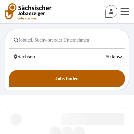
50
km
Jobs finden