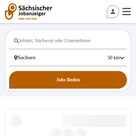
50
km
Jobs finden