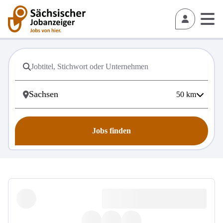
50
km
Jobs finden