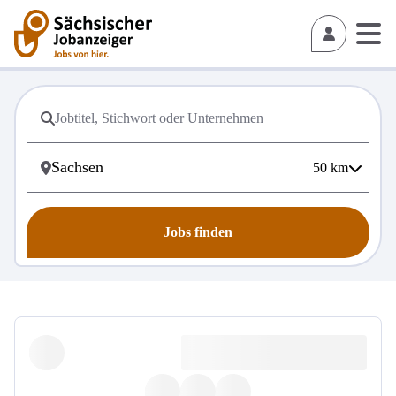
50
km
Jobs finden