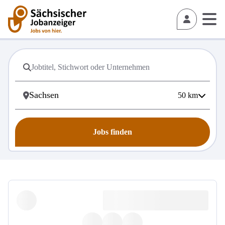
50
km
Jobs finden