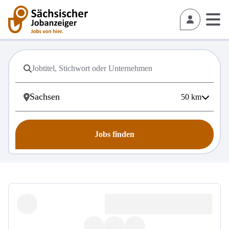
50
km
Jobs finden