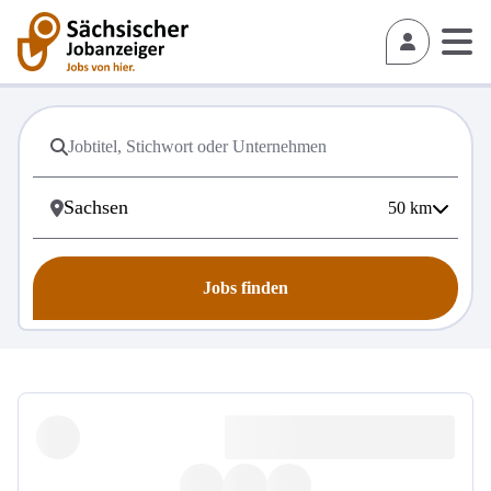
50
km
Jobs finden