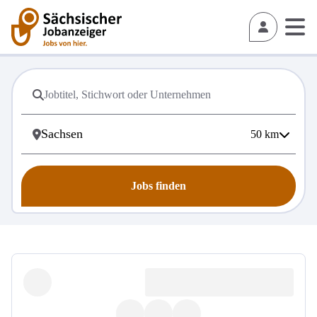
50
km
Jobs finden