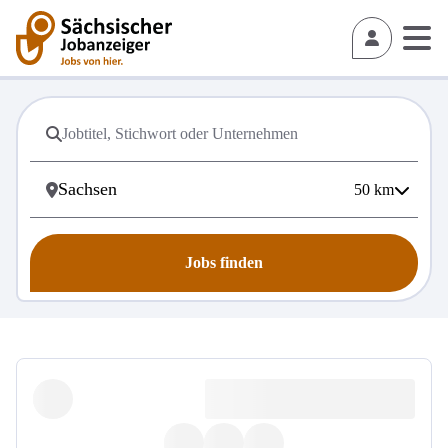
50
km
Jobs finden