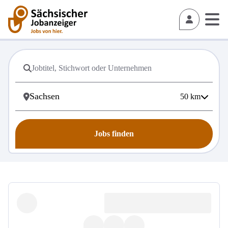
50
km
Jobs finden