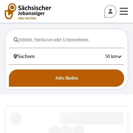
50
km
Jobs finden