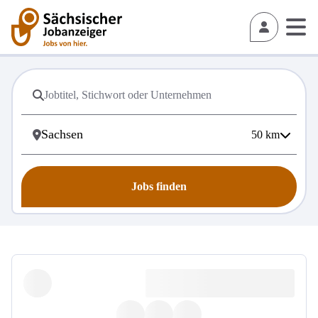
50
km
Jobs finden