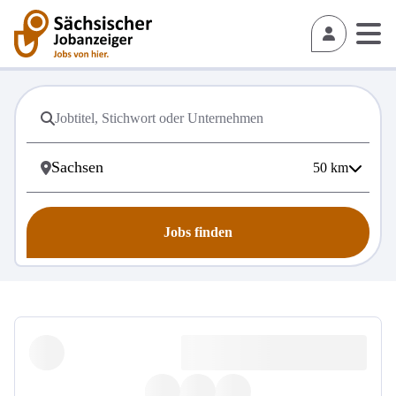
50
km
Jobs finden