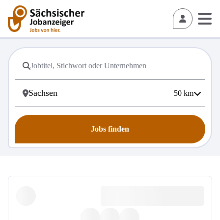
50
km
Jobs finden