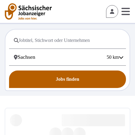
50
km
Jobs finden