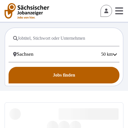
50
km
Jobs finden