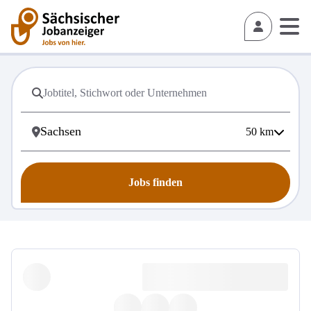
50
km
Jobs finden