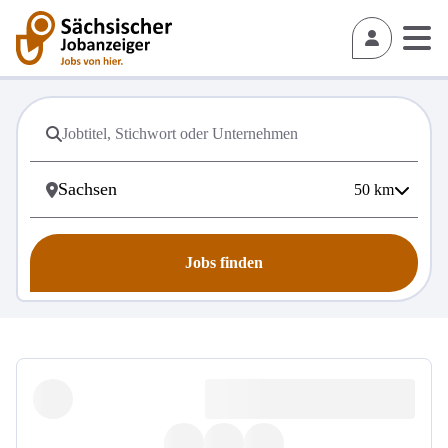
50
km
Jobs finden