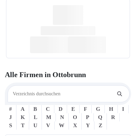
Alle Firmen in
Ottobrunn
#
A
B
C
D
E
F
G
H
I
J
K
L
M
N
O
P
Q
R
S
T
U
V
W
X
Y
Z