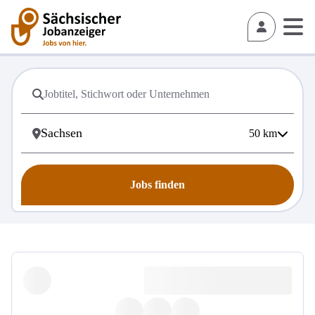
50
km
Jobs finden